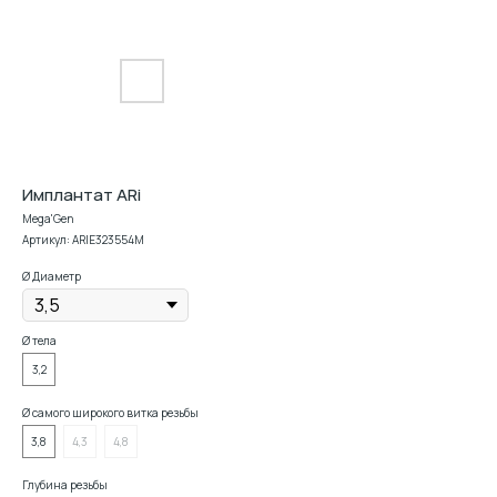
Имплантат ARi
Mega'Gen
Артикул:
ARIE323554M
Ø Диаметр
Ø тела
3,2
Ø самого широкого витка резьбы
3,8
4,3
4,8
Глубина резьбы