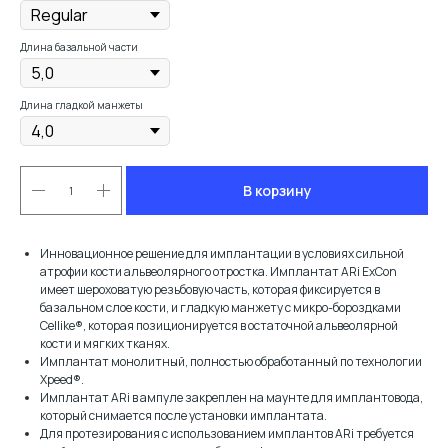
Длина базальной части
Длина гладкой манжеты
В корзину
Инновационное решение для имплантации в условиях сильной
атрофии кости альвеолярного отростка. Имплантат ARi ExCon
имеет шероховатую резьбовую часть, которая фиксируется в
базальном слое кости, и гладкую манжету с микро-бороздками
Cellike®, которая позиционируется в остаточной альвеолярной
кости и мягких тканях.
Имплантат монолитный, полностью обработанный по технологии
Xpeed®.
Имплантат ARi в ампуле закреплен на маунте для имплантовода,
который снимается после установки имплантата.
Для протезирования с использованием имплантов ARi требуется