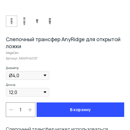
Слепочный трансфер AnyRidge для открытой
ложки
MegaGen
Артикул:
AANIPH4012T
Диаметр
Длина
В корзину
Слепочный трансфер может использоваться