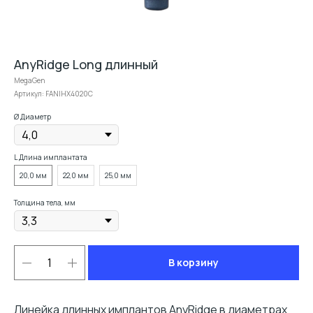
AnyRidge Long длинный
MegaGen
Артикул:
FANIHX4020C
Ø Диаметр
L Длина имплантата
20,0 мм
22,0 мм
25,0 мм
Толщина тела, мм
В корзину
Линейка длинных имплантов AnyRidge в диаметрах