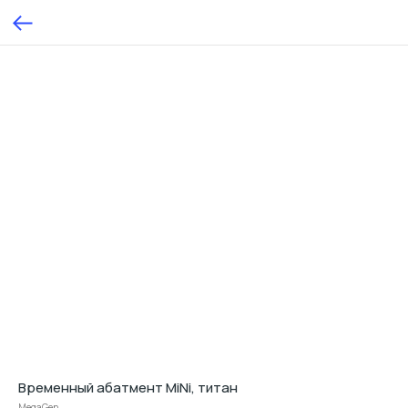
Временный абатмент MiNi, титан
MegaGen