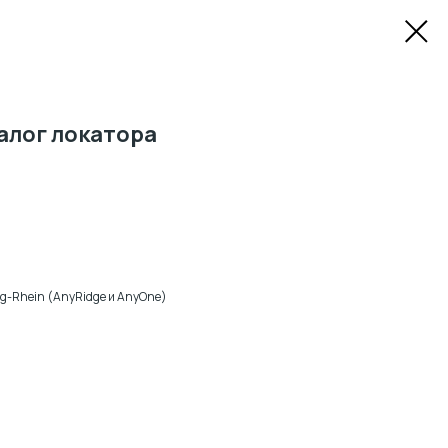
алог локатора
g-Rhein (AnyRidge и AnyOne)