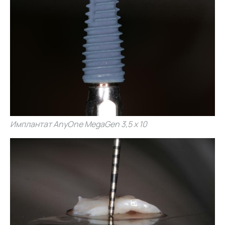
Имплантат AnyOne MegaGen 3,5 x 10