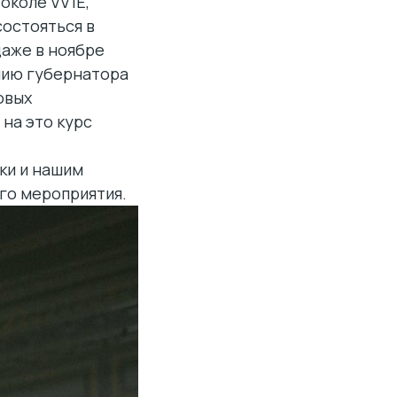
околе VV1E,
остояться в
даже в ноябре
нию губернатора
овых
 на это курс
ки и нашим
го мероприятия.