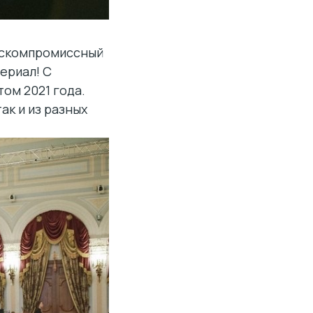
ескомпромиссный
ериал! С
ом 2021 года.
ак и из разных