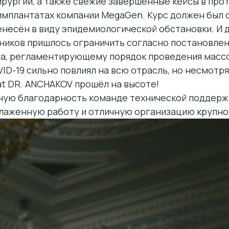
рургии, а также свежие завершённые кейсы в прот
мплантатах компании MegaGen. Курс должен был с
енесён в виду эпидемиологической обстановки. И 
тников пришлось ограничить согласно постановле
а, регламентирующему порядок проведения масс
ID-19 сильно повлиял на всю отрасль, но несмотря
t DR. ANCHAKOV прошёл на высоте!
ую благодарность команде технической поддерж
слаженную работу и отличную организацию крупно