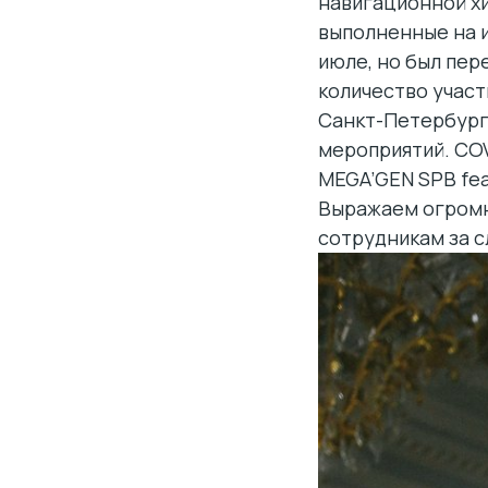
навигационной хи
выполненные на и
июле, но был пер
количество учас
Санкт-Петербург
мероприятий. COV
MEGA’GEN SPB fea
Выражаем огромн
сотрудникам за 