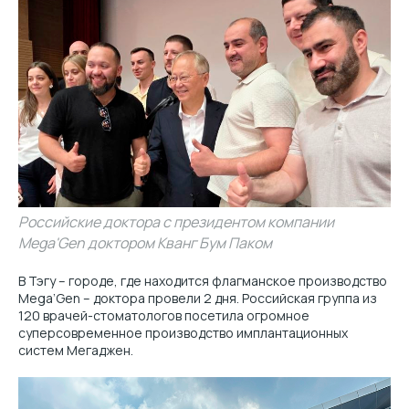
Российские доктора с президентом компании
Mega'Gen доктором Кванг Бум Паком
В Тэгу – городе, где находится флагманское производство
Mega’Gen – доктора провели 2 дня. Российская группа из
120 врачей-стоматологов посетила огромное
суперсовременное производство имплантационных
систем Мегаджен.