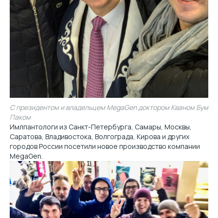
С президентом и владельцем MegaGen доктором Кваном Бум
Паком
Имлпантологи из Санкт-Петербурга, Самары, Москвы,
Саратова, Владивостока, Волгограда, Кирова и других
городов России посетили новое производство компании
MegaGen.