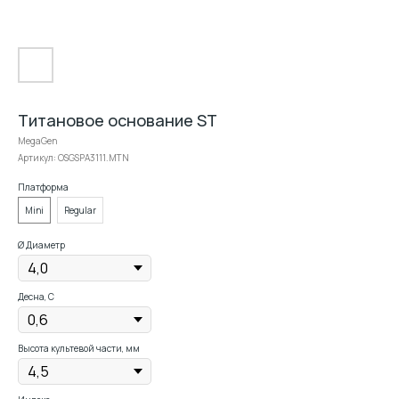
Титановое основание ST
MegaGen
Артикул:
OSGSPA3111.MTN
Платформа
Mini
Regular
Ø Диаметр
Десна, С
Высота культевой части, мм