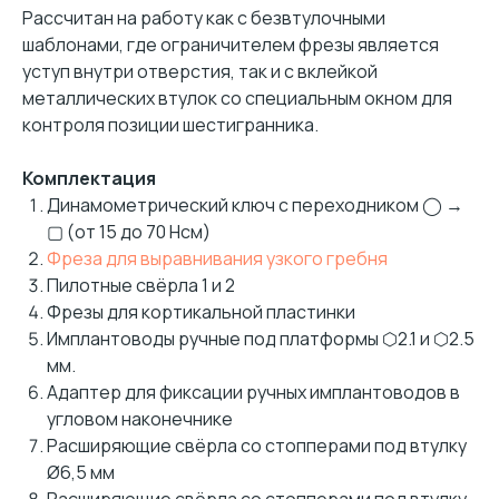
Рассчитан на работу как с безвтулочными
шаблонами, где ограничителем фрезы является
уступ внутри отверстия, так и с вклейкой
металлических втулок со специальным окном для
контроля позиции шестигранника.
Комплектация
Динамометрический ключ с переходником ◯ →
▢ (от 15 до 70 Нсм)
Фреза для выравнивания узкого гребня
Пилотные свёрла 1 и 2
Фрезы для кортикальной пластинки
Имплантоводы ручные под платформы ⬡2.1 и ⬡2.5
мм.
Адаптер для фиксации ручных имплантоводов в
угловом наконечнике
Расширяющие свёрла со стопперами под втулку
Ø6,5 мм