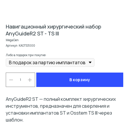
Навигационный хирургический набор
AnyGuideR2 ST - TS III
MegaGen
Артикул:
KAGTS3000
Либо в подарок при покупке:
В корзину
AnyGuideR2 ST — полный комплект хирургических
инструментов, предназначен для сверления и
установки имплантатов ST и Osstem TS III через
шаблон.