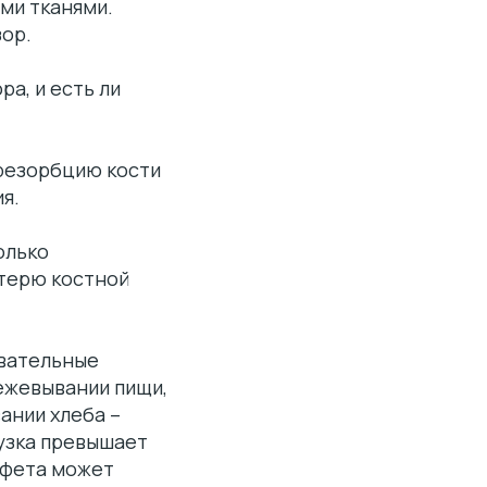
ми тканями.
зор.
ра, и есть ли
резорбцию кости
я.
олько
отерю костной
евательные
режевывании пищи,
ании хлеба –
узка превышает
нфета может