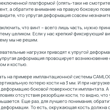
реключенной платформой (опять-таки не смотрит
ент, а обратите внимание на правую боковую пов
увидите, что упругая деформация совсем незначит
ключить, что винт – всего лишь часть, нужно прин
тему целиком. Если у нас крепкий фиксирующий ви
ему мы не решим.
евательные нагрузки приводят к упругой деформа
 упругая деформация провоцирует возникновение
ом и костью.
ать на примере имплантационной системы CAMLO
ртикальную потерю кости на 3 мм. И при нагрузк
 деформацию боковой поверхности имплантата. А
ловиях отсутствия резорбции кости, то видно, что 
шается. Еще раз, для лучшего понимания, обрати
 деформации. То есть, окружающая кость должна 