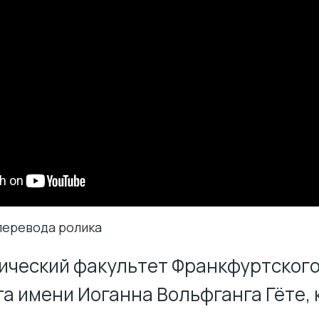
еревода ролика
ический факультет Франкфуртског
а имени Иоганна Вольфганга Гёте,