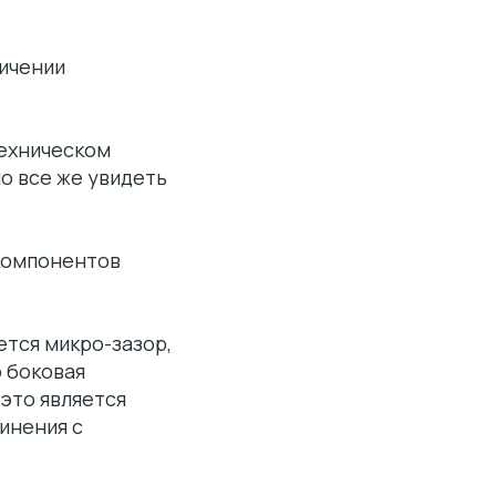
личении
техническом
о все же увидеть
 компонентов
ется микро-зазор,
о боковая
это является
инения с