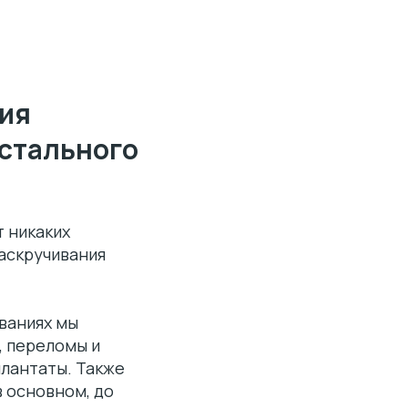
ия
истального
т никаких
аскручивания
ваниях мы
, переломы и
плантаты. Также
в основном, до