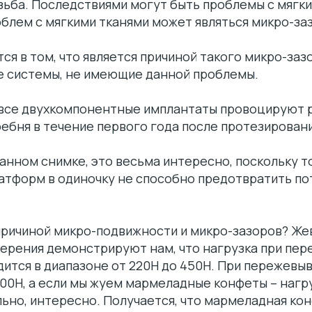
зьба. Последствиями могут быть проблемы с мягки
блем с мягкими тканями может являться микро-за
я в том, что является причиной такого микро-зазо
 системы, не имеющие данной проблемы.
о все двухкомпонентные имплантаты провоцируют 
ебня в течение первого года после протезировани
данном снимке, это весьма интересно, поскольку т
атформ в одиночку не способно предотвратить п
 причиной микро-подвижности и микро-зазоров? Ж
змерения демонстрируют нам, что нагрузка при пе
дится в диапазоне от 220Н до 450Н. При пережевыв
00Н, а если мы жуем мармеладные конфеты – нагр
ьно, интересно. Получается, что мармеладная ко