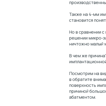
производственны
Также на 4-мм им
становится понят
Но в сравнении с
решении микро-з
ничтожно малый 
В чем же причин
имплантационной
Посмотрим на вид
в обратите внима
поверхность импл
причиной большо
абатментом.