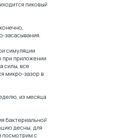
риходится пиковый
конечно,
о-засасывания.
ри симуляции
о при приложении
а силы, все
я микро-зазор в
еделю, из месяца
ия бактериальной
ацию десны; для
и посмотрим с