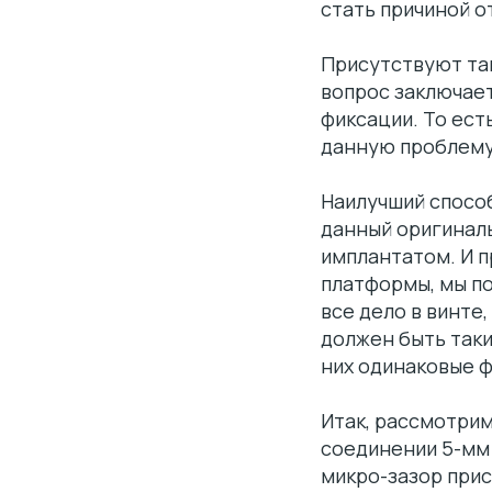
стать причиной о
Присутствуют так
вопрос заключает
фиксации. То ест
данную проблем
Наилучший спосо
данный оригиналь
имплантатом. И п
платформы, мы по
все дело в винте
должен быть таки
них одинаковые 
Итак, рассмотрим
соединении 5-мм 
микро-зазор прис