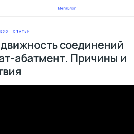
МегаБлог
ЕЗО
СТАТЬИ
движность соединений
ат-абатмент. Причины и
твия