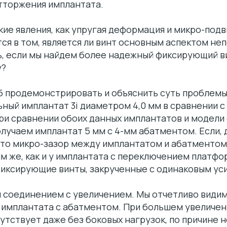
тторжения имплантата.
ие явления, как упругая деформация и микро-подв
ся в том, является ли винт основным аспектом не
ь, если мы найдем более надежный фиксирующий в
у?
б продемонстрировать и объяснить суть проблемы
ный имплантат 3i диаметром 4,0 мм в сравнении с
ри сравнении обоих данных имплантатов и модели
лучаем имплантат 5 мм с 4-мм абатментом. Если, 
, то микро-зазор между имплантатом и абатменто
м же, как и у имплантата с переключением платфо
фиксирующие винты, закрученные с одинаковым ус
 соединением с увеличением. Мы отчетливо видим
имплантата с абатментом. При большем увеличени
утствует даже без боковых нагрузок, по причине 