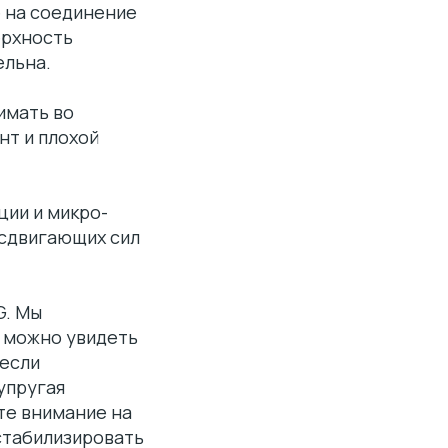
е на соединение
ерхность
ельна.
имать во
нт и плохой
ции и микро-
 сдвигающих сил
G. Мы
е можно увидеть
 если
упругая
те внимание на
стабилизировать