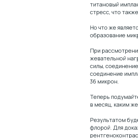
титановый имплан
стресс, что такж
Но что же являет
образование микр
При рассмотрени
жевательной нагр
силы, соединение
соединение импла
36 микрон.
Теперь подумайте
в месяц, каким ж
Результатом буд
флорой. Для дока
рентгеноконтраст