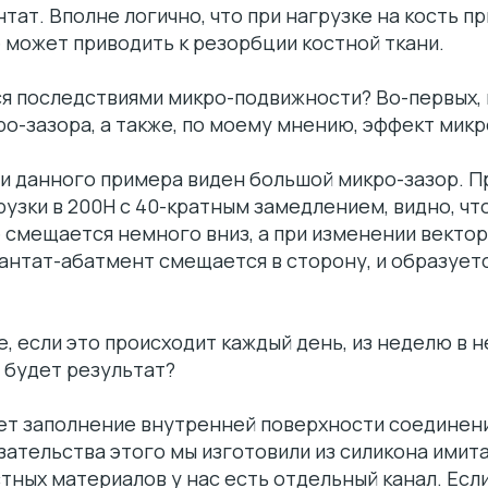
тат. Вполне логично, что при нагрузке на кость п
е может приводить к резорбции костной ткани.
ся последствиями микро-подвижности? Во-первых, 
о-зазора, а также, по моему мнению, эффект микр
и данного примера виден большой микро-зазор. П
узки в 200Н с 40-кратным замедлением, видно, чт
 смещается немного вниз, а при изменении вектор
нтат-абатмент смещается в сторону, и образуетс
, если это происходит каждый день, из неделю в н
е будет результат?
ет заполнение внутренней поверхности соединен
зательства этого мы изготовили из силикона имит
ных материалов у нас есть отдельный канал. Есл