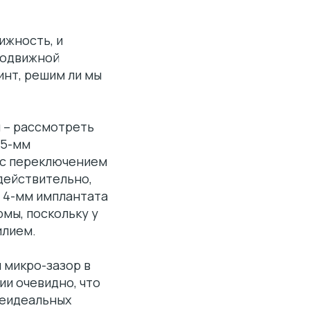
ижность, и
подвижной
инт, решим ли мы
 – рассмотреть
 5-мм
 с переключением
действительно,
м 4-мм имплантата
рмы, поскольку у
илием.
 микро-зазор в
и очевидно, что
неидеальных