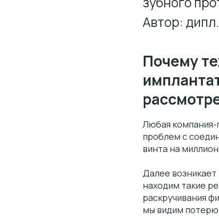
зубного про
Автор: дипл
Почему те
имплантат
рассмотр
Любая компания-п
проблем с соедин
винта на миллион
Далее возникает 
находим такие р
раскручивания фи
мы видим потерю 