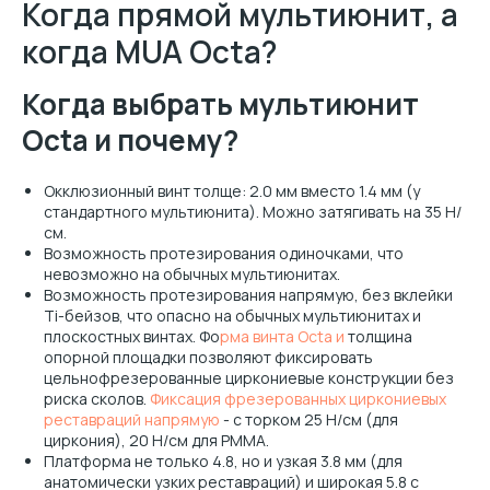
Когда прямой мультиюнит, а
когда MUA Octa?
Когда выбрать мультиюнит
Octa и почему?
Окклюзионный винт толще: 2.0 мм вместо 1.4 мм (у
стандартного мультиюнита). Можно затягивать на 35 Н/
см.
Возможность протезирования одиночками, что
невозможно на обычных мультиюнитах.
Возможность протезирования напрямую, без вклейки
Ti-бейзов, что опасно на обычных мультиюнитах и
плоскостных винтах. Фо
рма винта Octa и
толщина
опорной площадки позволяют фиксировать
цельнофрезерованные циркониевые конструкции без
риска сколов.
Фиксация фрезерованных циркониевых
реставраций напрямую
- с торком 25 Н/см (для
циркония), 20 Н/см для PMMA.
Платформа не только 4.8, но и узкая 3.8 мм (для
анатомически узких реставраций) и широкая 5.8 с