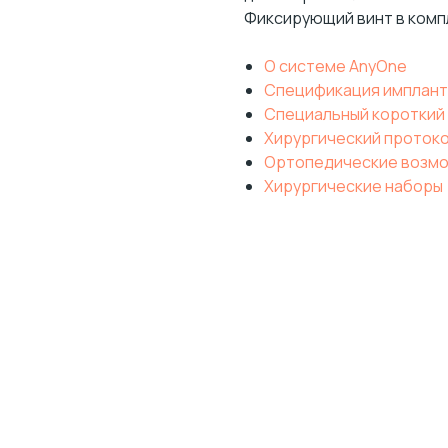
Фиксирующий винт в комп
О системе AnyOne
Спецификация имплант
Специальный короткий
Хирургический проток
Ортопедические возм
Хирургические наборы