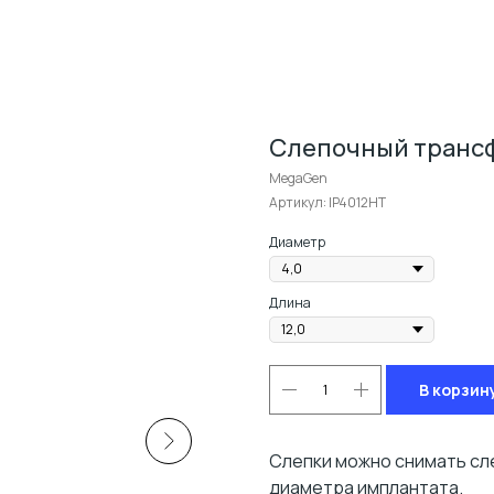
Слепочный трансф
MegaGen
Артикул:
IP4012HT
Диаметр
Длина
В корзин
Слепки можно снимать сл
диаметра имплантата.