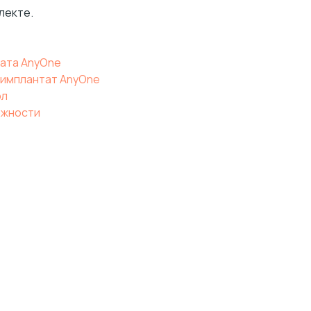
лекте.
ата AnyOne
 имплантат AnyOne
ол
ожности