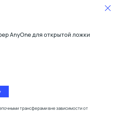
ер AnyOne для открытой ложки
у
епочными трансферами вне зависимости от