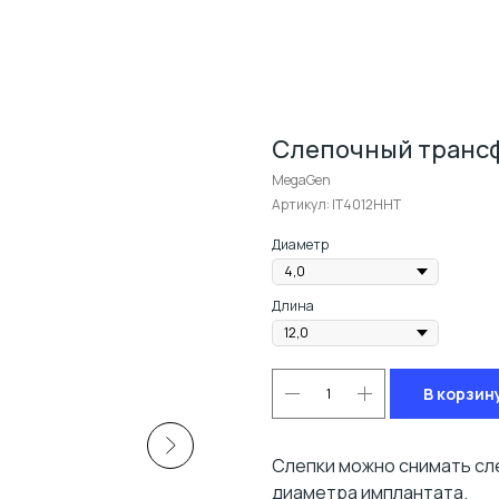
Слепочный трансф
MegaGen
Артикул:
IT4012HHT
Диаметр
Длина
В корзин
Слепки можно снимать сл
диаметра имплантата.