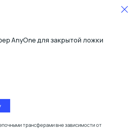
ер AnyOne для закрытой ложки
у
епочными трансферами вне зависимости от