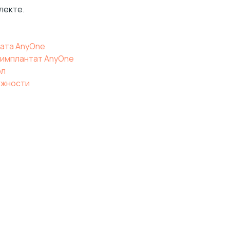
лекте.
ата AnyOne
 имплантат AnyOne
ол
ожности