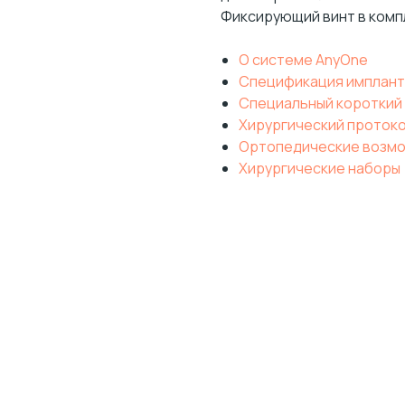
Фиксирующий винт в комп
О системе AnyOne
Спецификация имплант
Специальный короткий
Хирургический проток
Ортопедические возм
Хирургические наборы