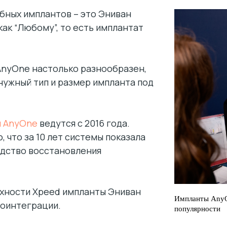
бных имплантов – это Эниван
как “Любому”, то есть имплантат
AnyOne настолько разнообразен,
нужный тип и размер импланта под
и AnyOne
ведутся с 2016 года.
 что за 10 лет системы показала
едство восстановления
рхности Xpeed импланты Эниван
Импланты AnyO
оинтеграции.
популярности