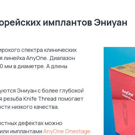
орейских имплантов Эниуан
ирокого спектра клинических
я линейка AnyOne. Диапазон
,0 мм в диаметре. А длины
уются Эниуан с более глубокой
я резьба Knife Thread помогает
сти низкого качества.
остных дефектах можно
или имплантами
AnyOne Onestage