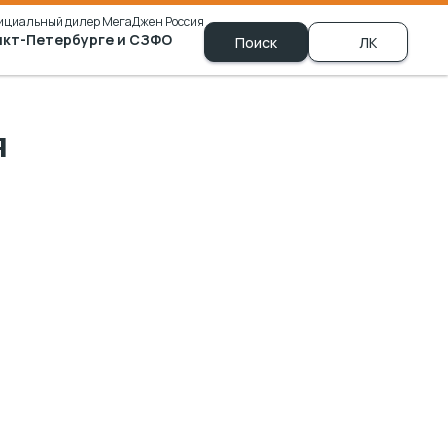
ициальный дилер МегаДжен Россия
нкт-Петербурге и СЗФО
ЗФО
Поиск
ЛК
+7 (981) 790-00-69
я