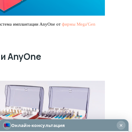
истема имплантации AnyOne от
фирмы Mega'Gen
и AnyOne
×
Онлайн-консультация