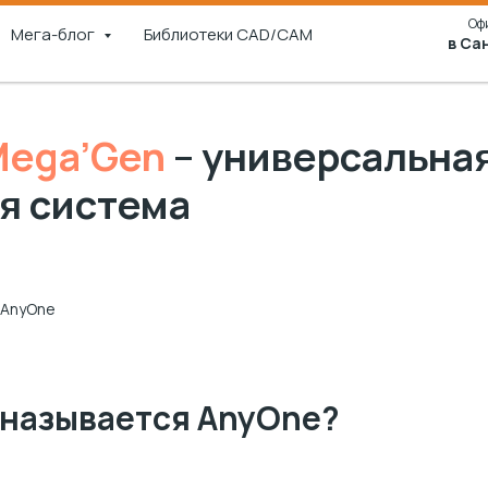
Оф
Мега-блог
Библиотеки CAD/CAM
в Са
Mega’Gen
– универсальна
я система
 AnyOne
 называется AnyOne?