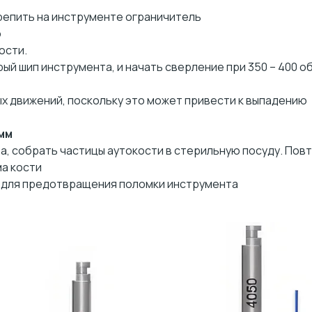
репить на инструменте ограничитель
ю
ости.
ый шип инструмента, и начать сверление при 350 – 400 об
х движений, поскольку это может привести к выпадению
 мм
, собрать частицы аутокости в стерильную посуду. Пов
а кости
 для предотвращения поломки инструмента