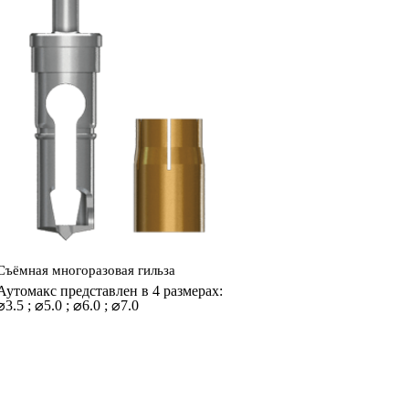
Съёмная многоразовая гильза
Аутомакс представлен в 4 размерах:
⌀3.5 ; ⌀5.0 ; ⌀
6.0 ; ⌀
7.0