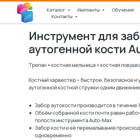
Каталог
Импланты
Обучения
Контакты
Инструмент для за
аутогенной кости 
Трепан + костная мельница + костная ловушк
Костный харвестер – быстрое, безопасное и
аутогенной костной стружки одним движение
Забор аутокости производится в течение 1
Объём собранной кости почти равен рабо
полости инструмента Auto-Max
Забор кости и её перемалывание происхо
одновременно