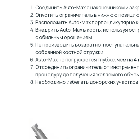
Соединить Auto-Max с наконечником и зак
Опустить ограничитель в нижнюю позици
Расположить Auto-Max перпендикулярно к
Внедрить Auto-Max в кость, используя остр
с обильным орошением
Не производить возвратно-поступательны
собранной костной стружки
Auto-Max не погружается глубже, чем на
4
Отсоединить ограничитель от инструмента
процедуру до получения желаемого объем
Необходимо избегать донорских участков