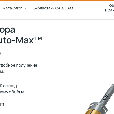
Оф
Мега-блог
Библиотеки CAD/CAM
в Са
бора
Auto-Max™
а
 удобное получение
м.
0 секунд
чему объёму
дит