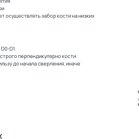
ятия
ри
т осуществлять забор кости на низких
 D0-D1
строго перпендикулярно кости
льзу до начала сверления, иначе
x