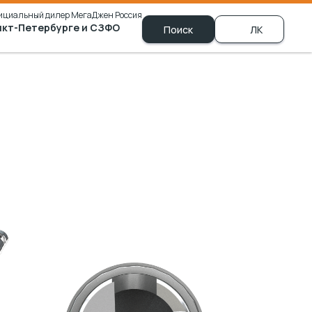
ициальный дилер МегаДжен Россия
нкт-Петербурге и СЗФО
ЗФО
Поиск
ЛК
+7 (981) 790-00-69