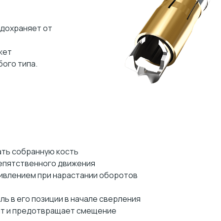
дохраняет от
жет
бого типа.
ать собранную кость
епятственного движения
ивлением при нарастании оборотов
ь в его позиции в начале сверления
нт и предотвращает смещение