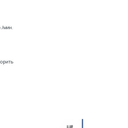
./мин.
торить