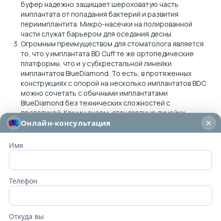
буфер надежно защищает шероховатую часть
имплантата от попадания бактерий и развития
периимплантита. Микро-насечки на полированной
части служат барьером для оседания десны.
Огромным преимуществом для стоматолога является
то, что у имплантата BD Cuff те же ортопедические
платформы, что и у субкрестальной линейки
имплантатов BlueDiamond. То есть, в протяженных
конструкциях с опорой на несколько имплантатов BDC
можно сочетать с обычными имплантатами
BlueDiamond без технических сложностей с
протетикой. Как мы знаем, стандартные линейки
×
Онлайн-консультация
имплантатов с полированной шейкой имеют отдельную
ортопедическую платформу.
В отличие от имплантатов с полированной шейкой
Имя
стандартного дизайна, у которых чаще всего 1 опция
высоты полированной шейки, BD Cuff имеет 3 варианта
высоты шейки. А также различные длины и диаметры
Телефон
внутрикостной части: от стандартных ходовых
размеров до узких и коротких – 5 мм., что важно при
имплантации в ограниченном пространстве до
критичных анатомических структур (нижнечелюстной
Откуда вы