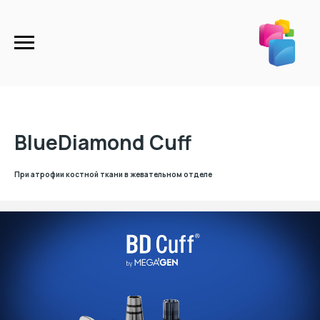
BlueDiamond Cuff
При атрофии костной ткани в жевательном отделе