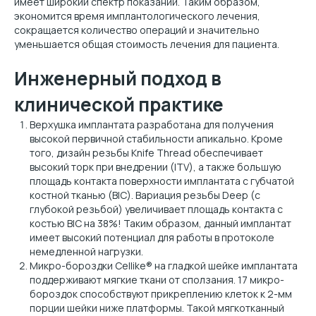
имеет широкий спектр показаний. Таким образом,
экономится время имплантологического лечения,
сокращается количество операций и значительно
уменьшается общая стоимость лечения для пациента.
Инженерный подход в
клинической практике
Верхушка имплантата разработана для получения
высокой первичной стабильности апикально. Кроме
того, дизайн резьбы Knife Thread обеспечивает
высокий торк при внедрении (ITV), а также большую
площадь контакта поверхности имплантата с губчатой
костной тканью (BIC). Вариация резьбы Deep (с
глубокой резьбой) увеличивает площадь контакта с
костью BIC на 38%! Таким образом, данный имплантат
имеет высокий потенциал для работы в протоколе
немедленной нагрузки.
Микро-бороздки Cellike® на гладкой шейке имплантата
поддерживают мягкие ткани от сползания. 17 микро-
бороздок способствуют прикреплению клеток к 2-мм
порции шейки ниже платформы. Такой мягкотканный