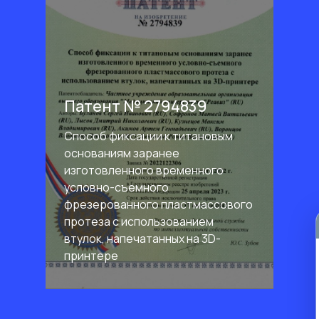
Патент № 2794839
Способ фиксации к титановым
основаниям заранее
изготовленного временного
условно-съемного
фрезерованного пластмассового
протеза с использованием
втулок, напечатанных на 3D-
принтере