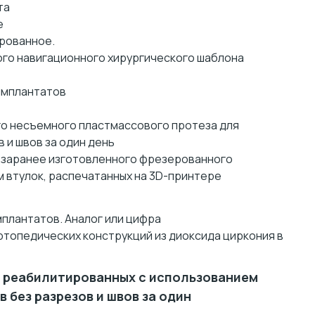
та
е
рованное.
го навигационного хирургического шаблона
имплантатов
о несъемного пластмассового протеза для
 и швов за один день
 заранее изготовленного фрезерованного
 втулок, распечатанных на 3D-принтере
плантатов. Аналог или цифра
топедических конструкций из диоксида циркония в
, реабилитированных с использованием
 без разрезов и швов за один