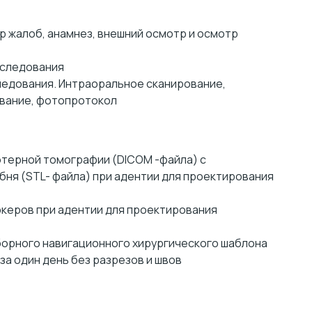
р жалоб, анамнез, внешний осмотр и осмотр
бследования
едования. Интраоральное сканирование,
ование, фотопротокол
терной томографии (DICOM -файла) с
ня (STL- файла) при адентии для проектирования
керов при адентии для проектирования
орного навигационного хирургического шаблона
за один день без разрезов и швов