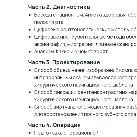
Часть 2. Диагностика
Беседа с пациентом. Анкета здоровья, сбо
полости рта
Цифровые рентгенологические методы о
Цифровые инструментальные методы обсл
аксиография, миография, лицевое сканир
Анализы. Какие и о чем говорят
Часть 3. Проектирование
Способ объединения изображений компью
интраоральным сканом альвеолярного греб
хирургического нааигационного шаблона
Способ фиксации рентгенконтрастных мар
хирургического навигационного шаблона
Способ виртуального моделирования разб
для восстановления полного зубного ряда 
Часть 4. Операция
Подготовка операционной