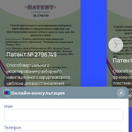
Патент № 2796749
Патент
Способ виртуального
моделирования разборного
Способ п
навигационного хирургического
фрезеров
шаблона для восстановления
пластмас
полного зубного ряда за один
восстано
×
Онлайн-консультация
день без разрезов и швов
разрезов 
Имя
Телефон