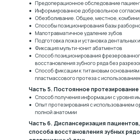
Предоперационное обследование пациен
Информированное добровольное согласи
Обезболивание. Общее, местное, комбини
Способы позиционирования базы разборно
Малотравматичное удаление зубов
Подготовка ложа и установка дентальных 
Фиксация мульти-юнит абатментов
Способ позиционирования фрезерованног
восстановления зубного ряда без разрезов
Способ фиксации к титановым основаниям
пластмассового протеза с использованием
Часть 5. Постоянное протезирование
Способ получения информации с уровня им
Опыт протезирования с использованием ор
полной анатомии
Часть 6. Диспансеризация пациентов
способа восстановления зубных рядов