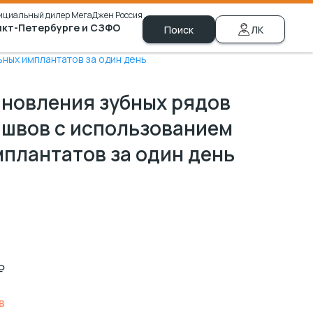
ициальный дилер МегаДжен Россия
нкт-Петербурге и СЗФО
ЗФО
Поиск
ЛК
+7 (981) 790-00-69
ных имплантатов за один день
ановления зубных рядов
и швов с использованием
плантатов за один день
₽
в