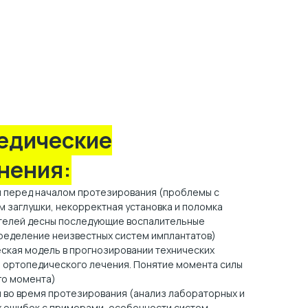
едические
нения:
 перед началом протезирования (проблемы с
 заглушки, некорректная установка и поломка
елей десны последующие воспалительные
пределение неизвестных систем имплантатов)
ская модель в прогнозировании технических
 ортопедического лечения. Понятие момента силы
о момента)
 во время протезирования (анализ лабораторных и
х ошибок с примерами, особенности систем