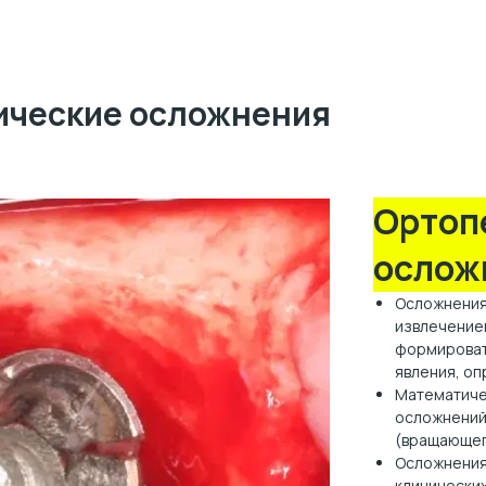
ические осложнения
Ортоп
ослож
Осложнения
извлечением
формироват
явления, о
Математиче
осложнений
(вращающег
Осложнения
клинически