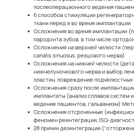
послеоперационного ведения пацие
6 способов стимуляции регенератор
ткани перед и во время имплантации
Осложнения во время имплантации (п
пародонта зубов, в том числе ортод
Осложнения на верхней челюсти (пе
canalis sinuosus, резцового нерва)
Осложнения на нижней челюсти (дет
нижнелуночкового нерва и выбор леч
пластин, повреждение подчелюстных
Осложнения сразу после имплантации
имплантаты (анализ сплавов систем и
ведение пациентов, гальванизм) Мет
Осложнения отсроченные (инфекцион
феномен реинтеграции, ISQ-диагност
28 причин дезинтеграции (“отторжен