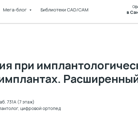
Оф
Мега-блог
Библиотеки CAD/CAM
в Са
ия при имплантологичес
 имплантах. Расширенный
б. 731А (7 этаж)
плантолог, цифровой ортопед