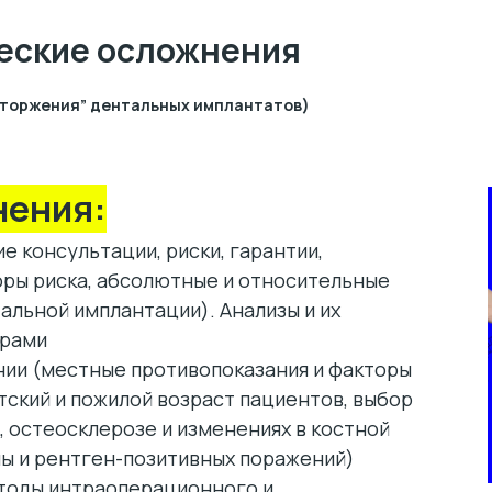
ческие осложнения
отторжения” дентальных имплантатов)
нения:
е консультации, риски, гарантии,
оры риска, абсолютные и относительные
альной имплантации). Анализы и их
ерами
нии (местные противопоказания и факторы
тский и пожилой возраст пациентов, выбор
, остеосклерозе и изменениях в костной
ны и рентген-позитивных поражений)
тоды интраоперационного и