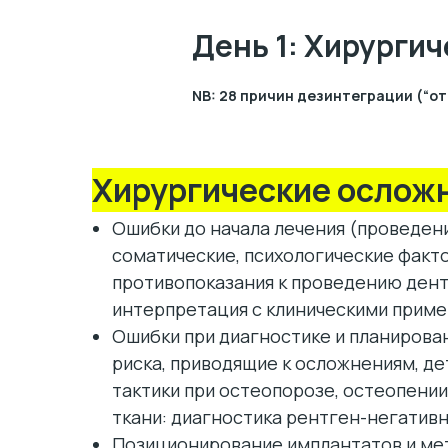
День 1: Хирурги
NB: 28 причин дезинтеграции (“
Хирургические ослож
Ошибки до начала лечения (проведени
cоматические, психологические факт
противопоказания к проведению дент
интерпретация с клиническими прим
Ошибки при диагностике и планирова
риска, приводящие к осложнениям, де
тактики при остеопорозе, остеопении
ткани: диагностика рентген-негатив
Позиционирование имплантатов и ме