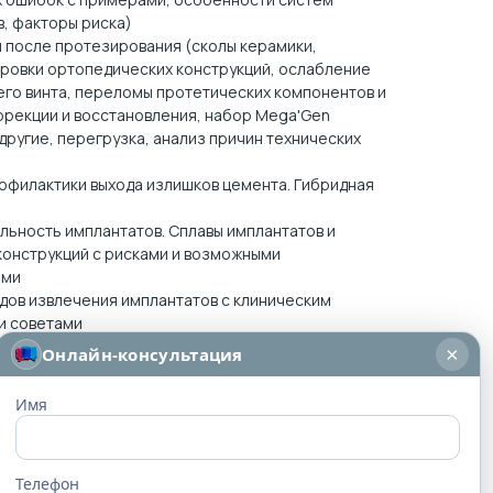
, факторы риска)
 после протезирования (сколы керамики,
ровки ортопедических конструкций, ослабление
го винта, переломы протетических компонентов и
ррекции и восстановления, набор Mega'Gen
другие, перегрузка, анализ причин технических
й
офилактики выхода излишков цемента. Гибридная
ьность имплантатов. Сплавы имплантатов и
конструкций с рисками и возможными
ями
дов извлечения имплантатов с клиническим
и советами
×
Онлайн-консультация
Имя
курс
Телефон