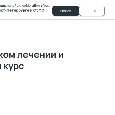
ициальный дилер МегаДжен Россия
нкт-Петербурге и СЗФО
ЗФО
Поиск
ЛК
+7 (981) 790-00-69
ком лечении и
 курс