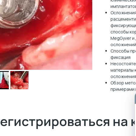
имплантатов
Осложнения
расцементи
фиксирующе
способы ко
MegGyver и 
осложнени
Cпособы пр
фиксация
Несостоятел
материалы 
осложнени
Обзор мето
примерами 
егистрироваться на 