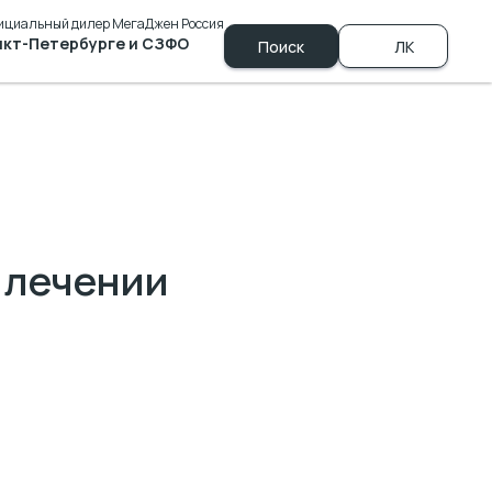
ициальный дилер МегаДжен Россия
нкт-Петербурге и СЗФО
ЗФО
Поиск
ЛК
+7 (981) 790-00-69
в лечении