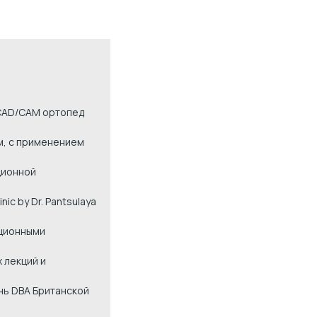
 CAD/CAM ортопед
м, c применением
ционной
ic by Dr. Pantsulaya
ационными
 лекций и
нь DBA Британской