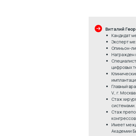
Виталий Геор
Кандидат м
Эксперт ме
Опиньон-ли
Награжден 
Специалист
цифровых т
Клинически
имплантаци
Главный вра
V., г. Москва
Стаж хирур
системами.
Стаж препо
конгрессов 
Имеет межд
Академии Б