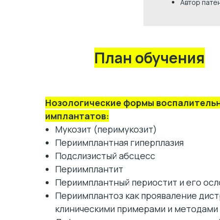
Автор пате
План обучения
Нозологические формы воспалительны
имплантатов:
Мукозит (перимукозит)
Периимплантная гиперплазия
Подслизистый абсцесс
Периимплантит
Периимплантный периостит и его ос
Периимплантоз как прояваление дист
клиническими примерами и методами 