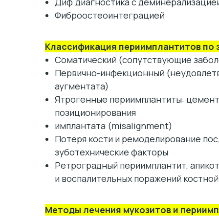
Диф.диагностика с деминерализацией
Фиброостеоинтеграцией
Классификация периимплантитов по 
Соматический (сопутствующие забол
Первично-инфекционный (неудовлетв
аугментата)
Ятрогенные периимплантиты: цемент
позиционирования
имплантата (misalignment)
Потеря кости и ремоделирование пос
зуботехнические факторы
Ретроградный периимплантит, апико
и воспалительных поражений костной
Методы лечения мукозитов и периим