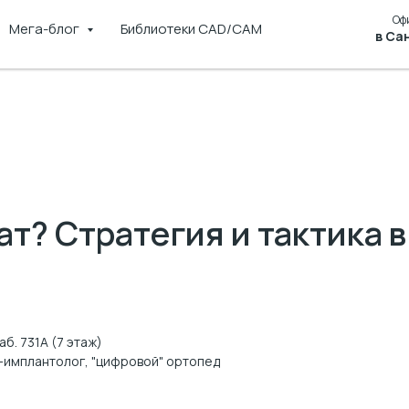
Оф
Мега-блог
Библиотеки CAD/CAM
в Са
ат? Стратегия и тактика 
б. 731А (7 этаж)
г-имплантолог, "цифровой" ортопед