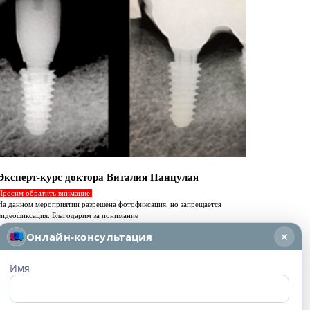
Эксперт-курс доктора Виталия Панцулая
Просим обратить внимание:
На данном мероприятии разрешена фотофиксация, но запрещается
видеофиксация. Благодарим за понимание
×
Онлайн-консультация
Имя
курс