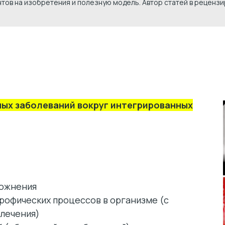
нтов на изобретения и полезную модель. Автор статей в реценз
х заболеваний вокруг интегрированных
ложнения
рофических процессов в организме (с
лечения)