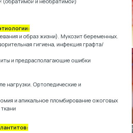
 (обратимой и необратимой)
этиологии:
евания и образ жизни). Мукозит беременных.
орительная гигиена, инфекция графта/
иты и предрасполагающие ошибки
ле нагрузки. Ортопедические и
томия и апикальное пломбирование ожоговых
 ткани
плантитов: