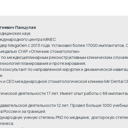
гиевич Панцулая
едицинских наук
ждународного центра MINEC
дер MegaGen с 2013 года. Установил более 17000 имплантатов,
медалью СтАР «Отличник стоматологии»
 по междисциплинарным реконструктивным клиническим случая
ехнологий планирования и протезирования.
й консультант по направленной хирургии и динамической навига
и.
ч и CEO международной стоматологической клиники Mir Dental Clin
.
гической деятельности 17 лет. Имеет опыт работы с 68 имплант
давательской деятельности 12 лет. Провел больше 1000 учебных
в России и за границей.
ународную ученую степень PhD по медицине, докторскую степе
изнеса.