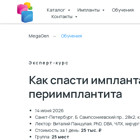
Каталог
Импланты
Обучения
Контакты
MegaGen
Обучения
→
Эксперт-курс
Как спасти имплант
периимплантита
14 июня 2026
Санкт-Петербург, Б. Сампсониевский пр., 28к2, ка
Лектор: Виталий Панцулая, PhD, DBA, ЧЛХ, хирур
Стоимость за 1 день:
25 тыс. ₽
Группа:
25 мест